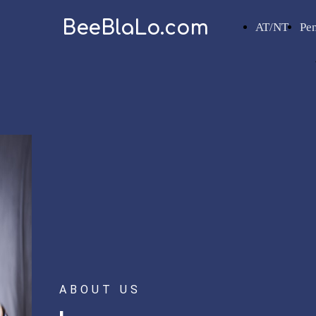
BeeBlaLo.com
AT/NT
Pe
ABOUT US