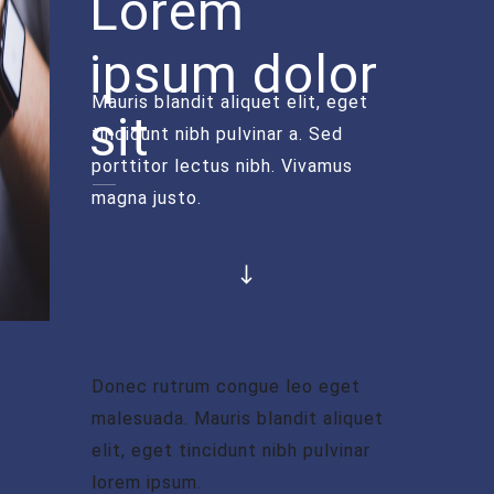
Lorem
ipsum dolor
Mauris blandit aliquet elit, eget
sit
tincidunt nibh pulvinar a. Sed
porttitor lectus nibh. Vivamus
magna justo.
Donec rutrum congue leo eget
malesuada. Mauris blandit aliquet
elit, eget tincidunt nibh pulvinar
lorem ipsum.