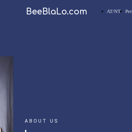
BeeBlaLo.com
AT/NT
Pe
ABOUT US