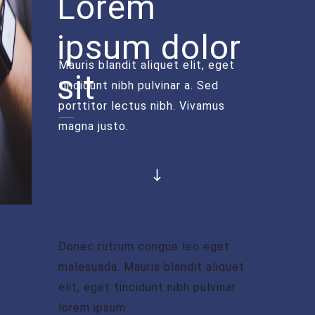
Lorem
ipsum dolor
Mauris blandit aliquet elit, eget
sit
tincidunt nibh pulvinar a. Sed
porttitor lectus nibh. Vivamus
magna justo.
Donec rutrum congue leo eget
malesuada. Mauris blandit aliquet
elit, eget tincidunt nibh pulvinar
lorem ipsum.