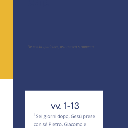
Blog
Cerca i post
Se cerchi qualcosa, usa questo strumento.
vv. 1-13
1
Sei giorni dopo, Gesù prese
con sé Pietro, Giacomo e