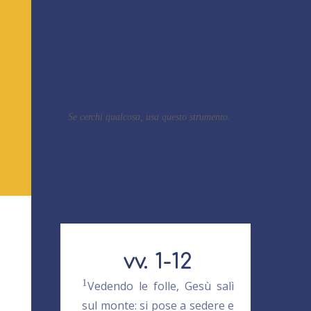
Blog
Cerca i post
Se cerchi qualcosa, usa questo strumento.
vv. 1-12
1
Vedendo le folle, Gesù salì
sul monte: si pose a sedere e