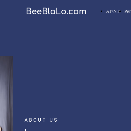
BeeBlaLo.com
AT/NT
Pe
ABOUT US