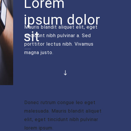
Lorem
ipsum dolor
Mauris blandit aliquet elit, eget
sit
tincidunt nibh pulvinar a. Sed
porttitor lectus nibh. Vivamus
magna justo.
Donec rutrum congue leo eget
malesuada. Mauris blandit aliquet
elit, eget tincidunt nibh pulvinar
lorem ipsum.