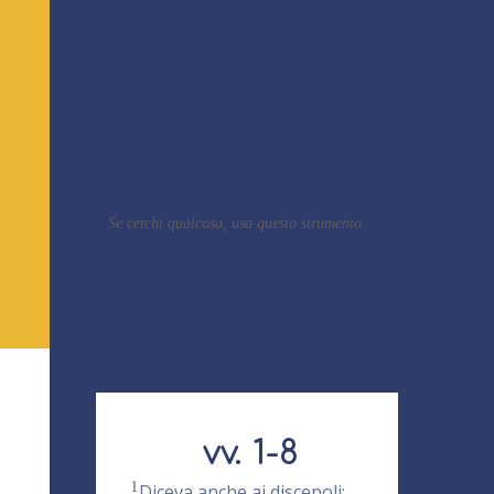
Ricerca nel
Blog
Cerca i post
Se cerchi qualcosa, usa questo strumento.
vv. 1-8
1
Diceva anche ai discepoli: