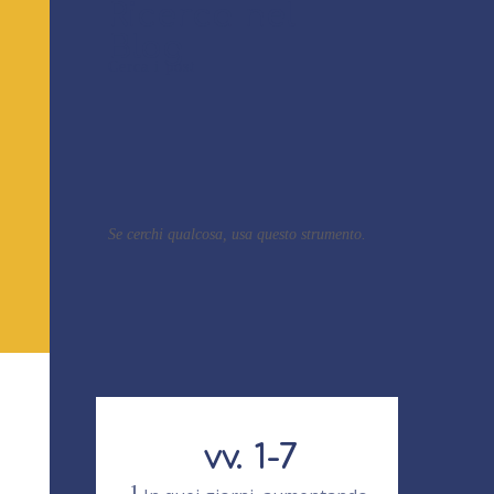
Ricerca nel
Blog
Cerca i post
Se cerchi qualcosa, usa questo strumento.
vv. 1-7
1