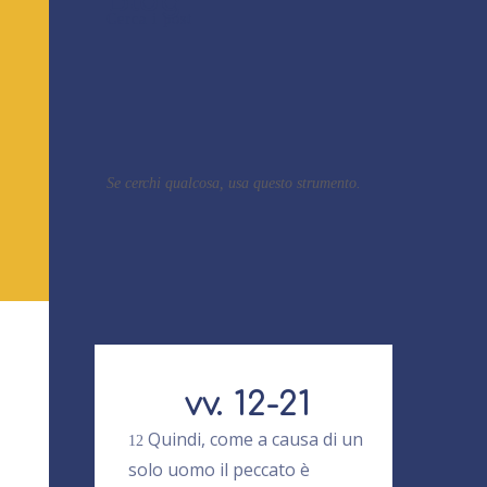
Blog
Cerca i post
Se cerchi qualcosa, usa questo strumento.
vv. 12-21
Quindi, come a causa di un
12
solo uomo il peccato è