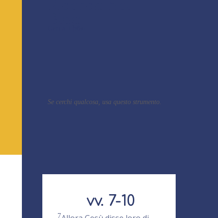
Ricerca nel
Blog
Cerca i post
Se cerchi qualcosa, usa questo strumento.
vv. 7-10
7