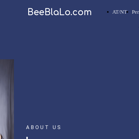
BeeBlaLo.com
AT/NT
Pe
ABOUT US