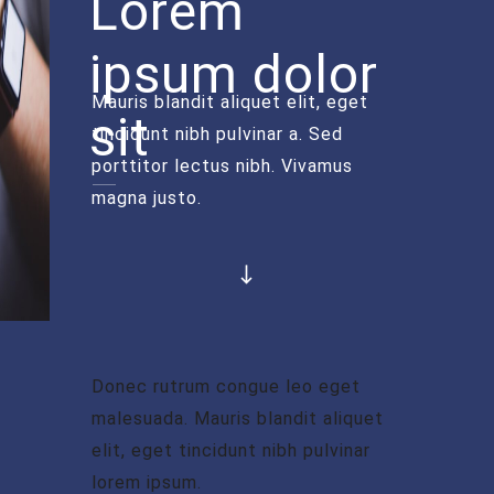
Lorem
ipsum dolor
Mauris blandit aliquet elit, eget
sit
tincidunt nibh pulvinar a. Sed
porttitor lectus nibh. Vivamus
magna justo.
Donec rutrum congue leo eget
malesuada. Mauris blandit aliquet
elit, eget tincidunt nibh pulvinar
lorem ipsum.