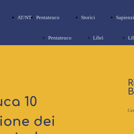
AT/NT
Pentateuco
Storici
Sapienzi
Pentateuco
Libri
Li
storici
sa
R
B
uca 10
Cer
ione dei