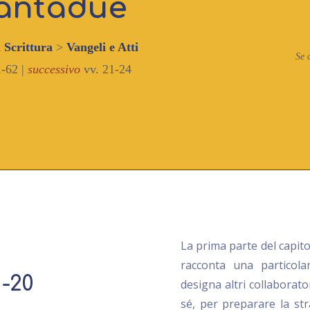
antadue
a Scrittura
>
Vangeli e Atti
Se 
-62 |
successivo
vv. 21-24
La prima parte del capit
racconta una particola
1-20
designa altri collaborator
sé, per preparare la st