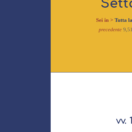
Sett
Sei in >
Tutta l
precedente
9,51
vv. 