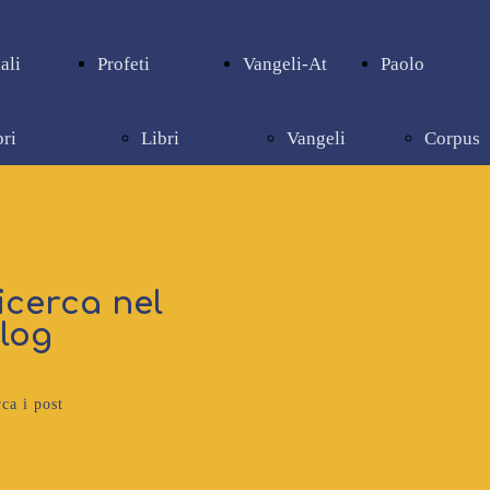
ali
Profeti
Vangeli-At
Paolo
bri
Libri
Vangeli
Corpus
pienziali
profetici
e Atti
paolino
icerca nel
log
ca i post