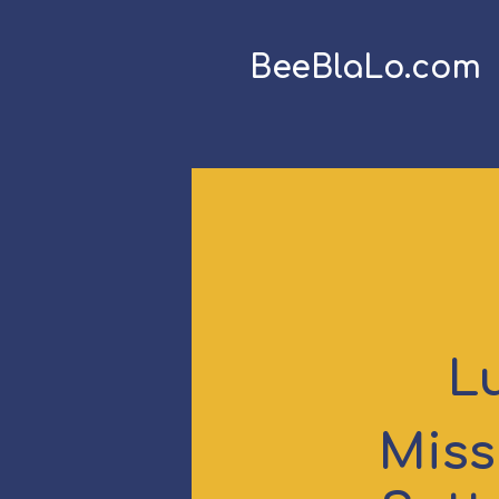
BeeBlaLo.com
L
Miss