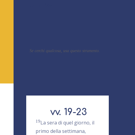
Blog
Cerca i post
Se cerchi qualcosa, usa questo strumento.
vv. 19-23
19
La sera di quel giorno, il
primo della settimana,