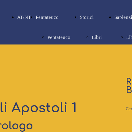
AT/NT
Pentateuco
Storici
Sapienzi
Pentateuco
Libri
Li
storici
sa
R
B
li Apostoli 1
Cer
rologo