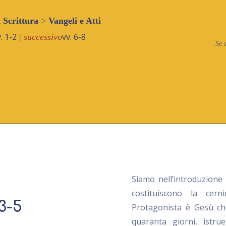
a Scrittura
>
Vangeli e Atti
. 1-2
vv. 6-8
|
successivo
Se 
Siamo nell’introduzione 
costituiscono la cer
 3-5
Protagonista è Gesù che
quaranta giorni, istrue