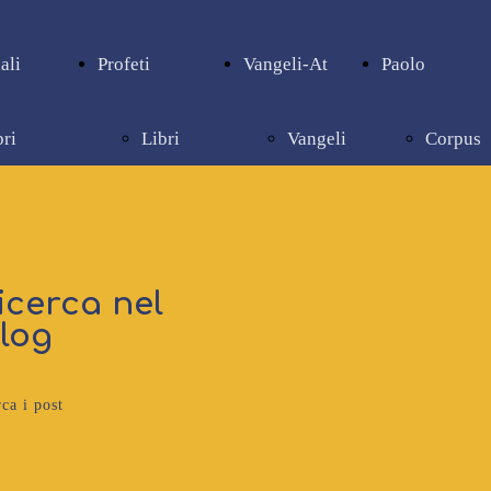
ali
Profeti
Vangeli-At
Paolo
bri
Libri
Vangeli
Corpus
pienziali
profetici
e Atti
paolino
icerca nel
log
ca i post