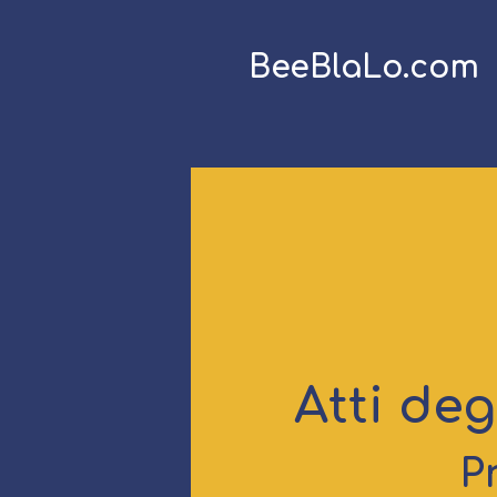
BeeBlaLo.com
Atti deg
P