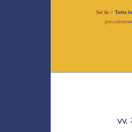
Sei in >
Tutta l
vv
precedente
vv.