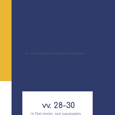
Ricerca nel
Blog
Cerca i post
Se cerchi qualcosa, usa questo strumento.
vv. 28-30
Del resto, noi sappiamo
28