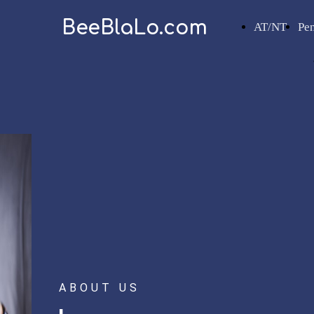
BeeBlaLo.com
AT/NT
Pe
ABOUT US