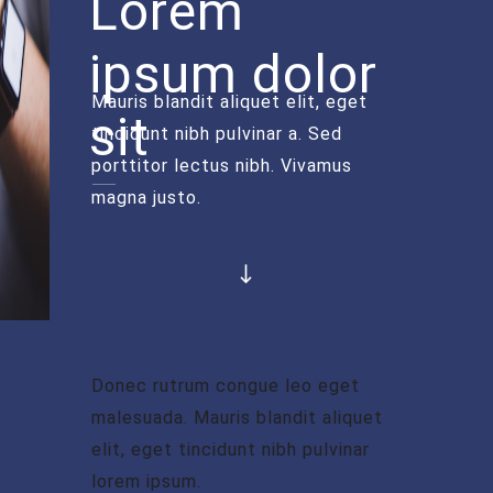
Lorem
ipsum dolor
Mauris blandit aliquet elit, eget
sit
tincidunt nibh pulvinar a. Sed
porttitor lectus nibh. Vivamus
magna justo.
Donec rutrum congue leo eget
malesuada. Mauris blandit aliquet
elit, eget tincidunt nibh pulvinar
lorem ipsum.