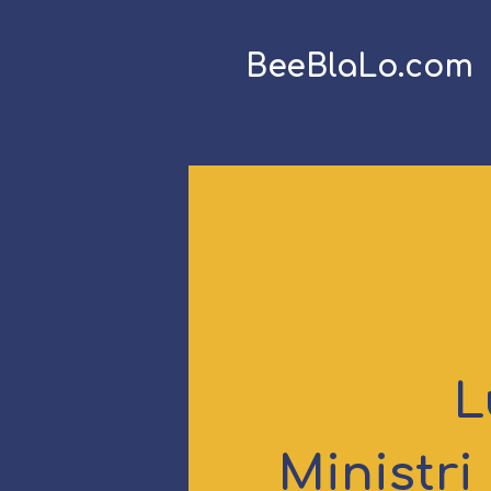
BeeBlaLo.com
L
Ministri