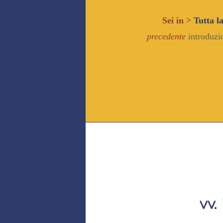
Sei in >
Tutta l
precedente
introduzi
vv.