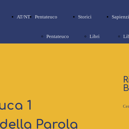
AT/NT
Pentateuco
Storici
Sapienzi
Pentateuco
Libri
Li
storici
sa
R
B
uca 1
Cer
 della Parola