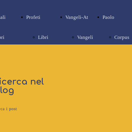
ali
Profeti
Vangeli-At
Paolo
bri
Libri
Vangeli
Corpus
pienziali
profetici
e Atti
paolino
icerca nel
log
ca i post