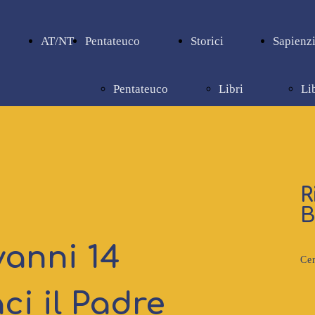
AT/NT
Pentateuco
Storici
Sapienzi
Pentateuco
Libri
Li
storici
sa
R
B
vanni 14
Cer
ci il Padre