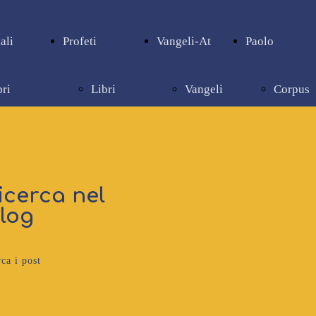
ali
Profeti
Vangeli-At
Paolo
bri
Libri
Vangeli
Corpus
pienziali
profetici
e Atti
paolino
icerca nel
log
ca i post