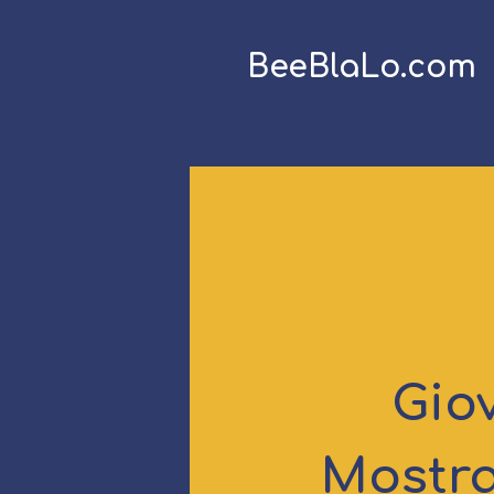
BeeBlaLo.com
Gio
Mostra