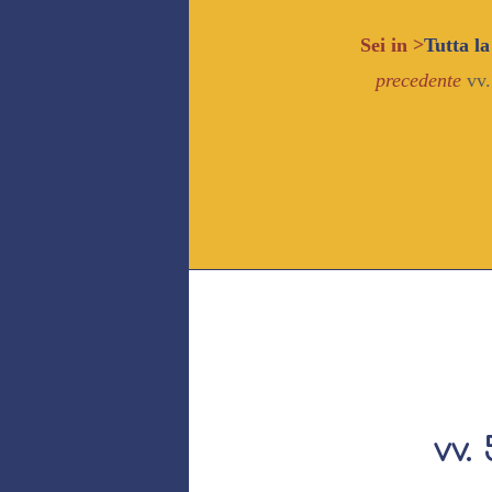
Sei in >
Tutta la
precedente
vv
vv. 