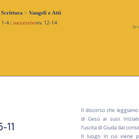
 Scrittura
>
Vangeli e Atti
1-4
vv. 12-14
.
|
successivo
Se 
Il discorso che leggiamo
di Gesù ai suoi. Inizia
5-11
l’uscita di Giuda dal cons
Il luogo in cui viene 