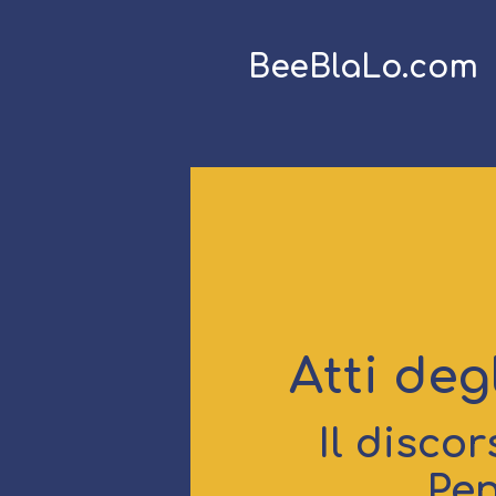
BeeBlaLo.com
Atti deg
Il discor
Pen