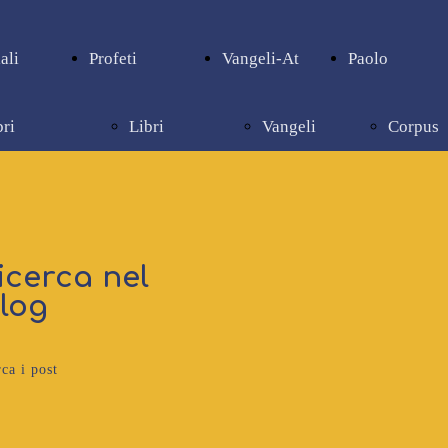
ali
Profeti
Vangeli-At
Paolo
bri
Libri
Vangeli
Corpus
pienziali
profetici
e Atti
paolino
icerca nel
log
ca i post