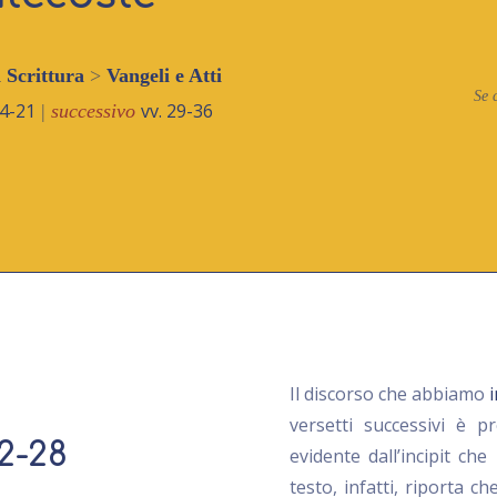
a Scrittura
>
Vangeli e Atti
Se 
14-21
vv. 29-36
|
successivo
Il discorso che abbiamo
versetti successivi è 
22-28
evidente dall’incipit che
testo, infatti, riporta ch