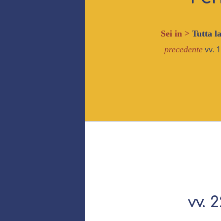
Sei in >
Tutta l
vv. 
precedente
vv. 