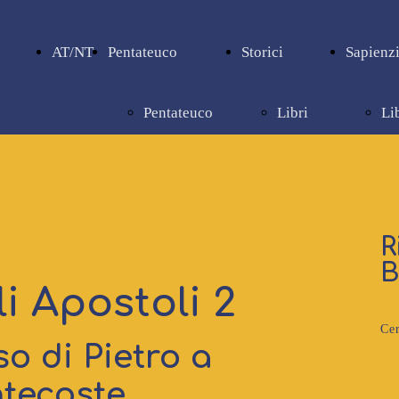
AT/NT
Pentateuco
Storici
Sapienzi
Pentateuco
Libri
Li
storici
sa
R
B
li Apostoli 2
Cer
so di Pietro a
tecoste