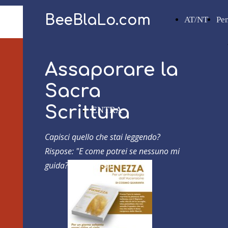
BeeBlaLo.com
AT/NT
Pe
Assaporare la
Sacra
Scrittura
ENTRA
Capisci quello che stai leggendo?
Rispose: "E come potrei se nessuno mi
guida?"
Atti 8,30-31