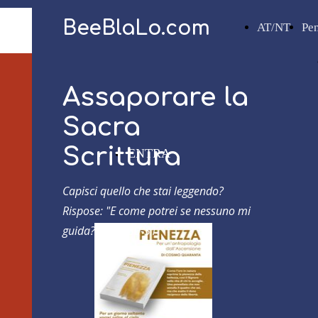
BeeBlaLo.com
AT/NT
Pe
Assaporare la
Sacra
Scrittura
ENTRA
Capisci quello che stai leggendo?
Rispose: "E come potrei se nessuno mi
guida?"
Atti 8,30-31