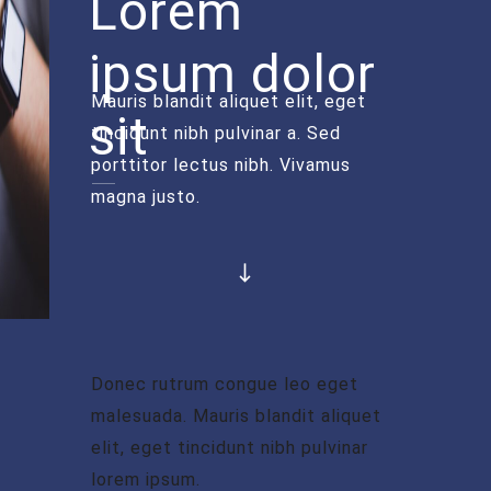
Lorem
ipsum dolor
Mauris blandit aliquet elit, eget
sit
tincidunt nibh pulvinar a. Sed
porttitor lectus nibh. Vivamus
magna justo.
Donec rutrum congue leo eget
malesuada. Mauris blandit aliquet
elit, eget tincidunt nibh pulvinar
lorem ipsum.