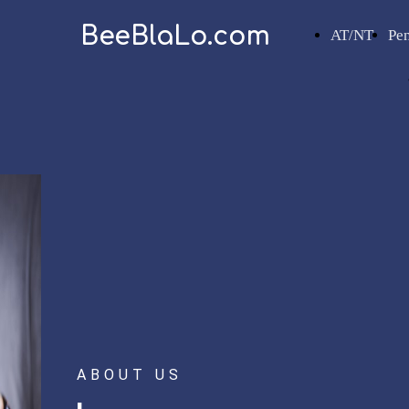
BeeBlaLo.com
AT/NT
Pe
ABOUT US