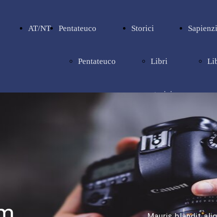
AT/NT
Pentateuco
Storici
Sapienzi
Pentateuco
Libri
Li
storici
sa
um
Mauris blandit ali