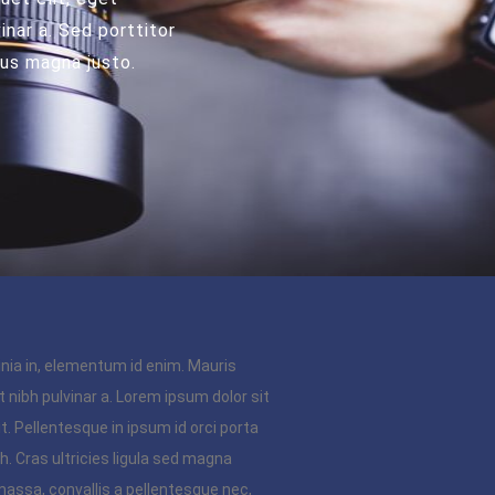
inar a. Sed porttitor
mus magna justo.
cinia in, elementum id enim. Mauris
nt nibh pulvinar a. Lorem ipsum dolor sit
t. Pellentesque in ipsum id orci porta
h. Cras ultricies ligula sed magna
assa, convallis a pellentesque nec,