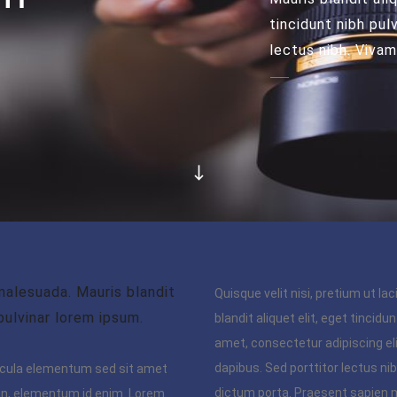
tincidunt nibh pulv
lectus nibh. Viva
alesuada. Mauris blandit
Quisque velit nisi, pretium ut la
 pulvinar lorem ipsum.
blandit aliquet elit, eget tincidu
amet, consectetur adipiscing eli
dapibus. Sed porttitor lectus nib
icula elementum sed sit amet
dictum porta. Praesent sapien m
ia in, elementum id enim. Lorem