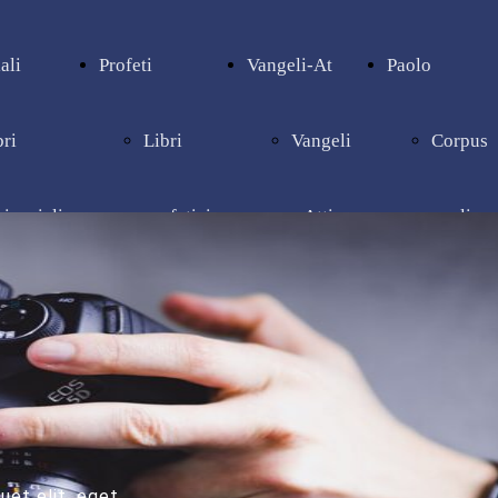
ali
Profeti
Vangeli-At
Paolo
bri
Libri
Vangeli
Corpus
pienziali
profetici
e Atti
paolino
quet elit, eget