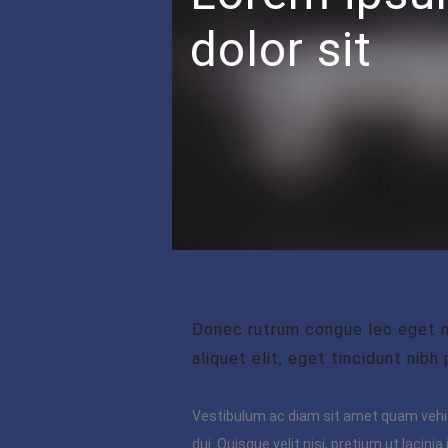
dolor sit
Donec rutrum congue leo eget m
aliquet elit, eget tincidunt nibh
Vestibulum ac diam sit amet quam veh
dui. Quisque velit nisi, pretium ut lacin