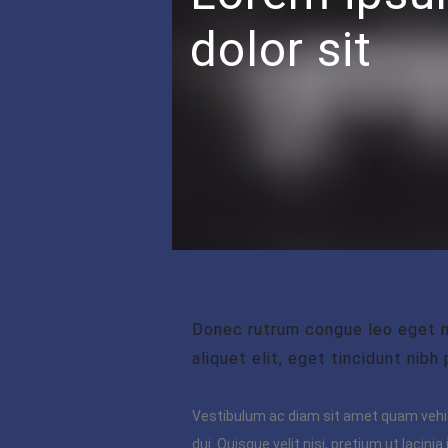
dolor sit
Donec rutrum congue leo eget m
aliquet elit, eget tincidunt nibh
Vestibulum ac diam sit amet quam veh
dui. Quisque velit nisi, pretium ut lacin