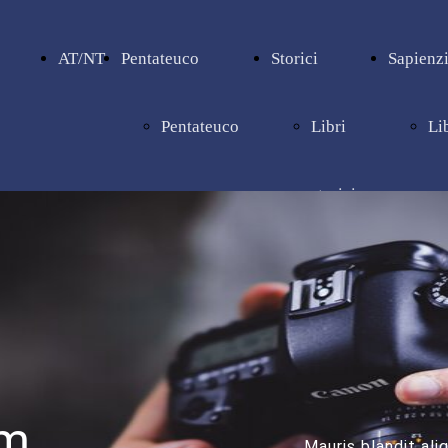
AT/NT
Pentateuco
Storici
Sapienzi
Pentateuco
Libri
Li
storici
sa
um
Mauris blandit ali