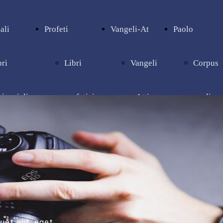
ali
Profeti
Vangeli-At
Paolo
bri
Libri
Vangeli
Corpus
pienziali
profetici
e Atti
paolino
quet elit, eget