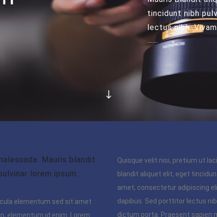
tincidunt nibh pulv
lectus nibh. Viva
alesuada. Mauris blandit
Quisque velit nisi, pretium ut la
 pulvinar lorem ipsum.
blandit aliquet elit, eget tincidu
amet, consectetur adipiscing eli
dapibus. Sed porttitor lectus nib
icula elementum sed sit amet
dictum porta. Praesent sapien m
ia in, elementum id enim. Lorem