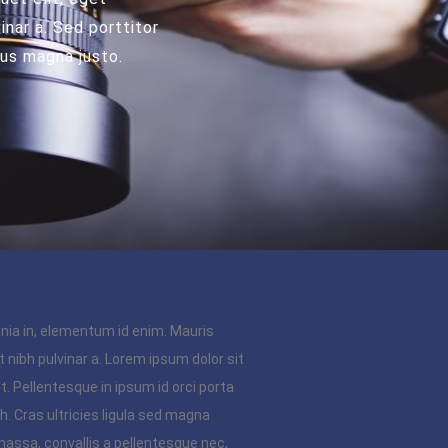
inar a. Sed porttitor
mus magna justo.
cinia in, elementum id enim. Mauris
nt nibh pulvinar a. Lorem ipsum dolor sit
t. Pellentesque in ipsum id orci porta
h. Cras ultricies ligula sed magna
assa, convallis a pellentesque nec,