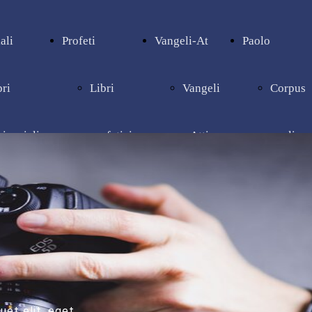
ali
Profeti
Vangeli-At
Paolo
bri
Libri
Vangeli
Corpus
pienziali
profetici
e Atti
paolino
quet elit, eget