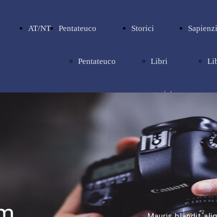
AT/NT
Pentateuco
Storici
Sapienzi
Pentateuco
Libri
Li
storici
sa
um
Mauris blandit ali