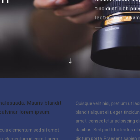
tincidunt nibh pulv
lectus nibh. Viva
alesuada. Mauris blandit
Quisque velit nisi, pretium ut la
 pulvinar lorem ipsum.
blandit aliquet elit, eget tincidu
amet, consectetur adipiscing eli
dapibus. Sed porttitor lectus nib
icula elementum sed sit amet
dictum porta. Praesent sapien m
ia in, elementum id enim. Lorem