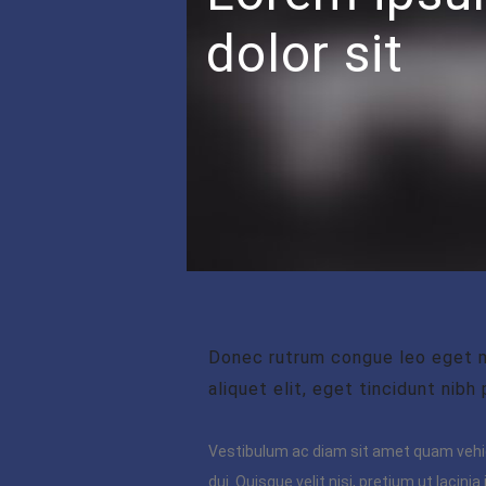
dolor sit
Donec rutrum congue leo eget m
aliquet elit, eget tincidunt nibh
Vestibulum ac diam sit amet quam veh
dui. Quisque velit nisi, pretium ut lacin