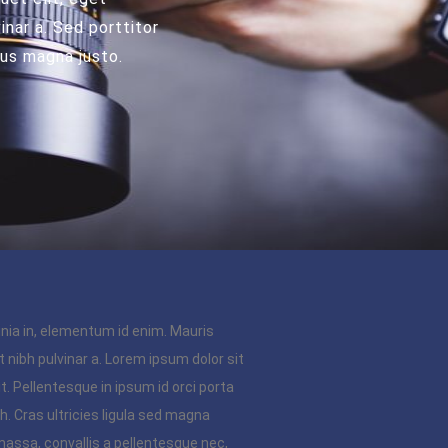
inar a. Sed porttitor
mus magna justo.
cinia in, elementum id enim. Mauris
nt nibh pulvinar a. Lorem ipsum dolor sit
t. Pellentesque in ipsum id orci porta
h. Cras ultricies ligula sed magna
assa, convallis a pellentesque nec,