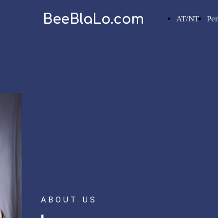
BeeBlaLo.com
AT/NT
Pe
ABOUT US