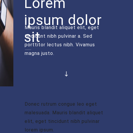
Lorem
ipsum dolor
Mauris blandit aliquet elit, eget
sit
tincidunt nibh pulvinar a. Sed
porttitor lectus nibh. Vivamus
magna justo.
Donec rutrum congue leo eget
malesuada. Mauris blandit aliquet
elit, eget tincidunt nibh pulvinar
lorem ipsum.