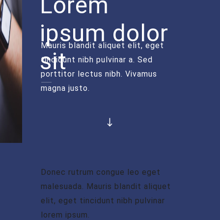
Lorem
ipsum dolor
Mauris blandit aliquet elit, eget
sit
tincidunt nibh pulvinar a. Sed
porttitor lectus nibh. Vivamus
magna justo.
Donec rutrum congue leo eget
malesuada. Mauris blandit aliquet
elit, eget tincidunt nibh pulvinar
lorem ipsum.