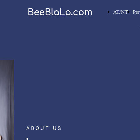
BeeBlaLo.com
AT/NT
Pe
ABOUT US