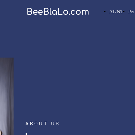
BeeBlaLo.com
AT/NT
Pe
ABOUT US