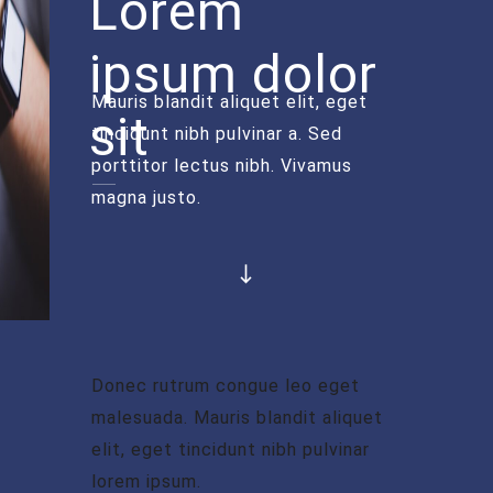
Lorem
ipsum dolor
Mauris blandit aliquet elit, eget
sit
tincidunt nibh pulvinar a. Sed
porttitor lectus nibh. Vivamus
magna justo.
Donec rutrum congue leo eget
malesuada. Mauris blandit aliquet
elit, eget tincidunt nibh pulvinar
lorem ipsum.