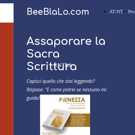
BeeBlaLo.com
AT/NT
Pe
Assaporare la
Sacra
Scrittura
ENTRA
Capisci quello che stai leggendo?
Rispose: "E come potrei se nessuno mi
guida?"
Atti 8,30-31