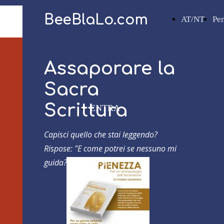
BeeBlaLo.com
AT/NT
Pe
Assaporare la
Sacra
Scrittura
ENTRA
Capisci quello che stai leggendo?
Rispose: "E come potrei se nessuno mi
guida?"
Atti 8,30-31