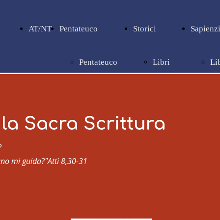
AT/NT
Pentateuco
Storici
Sapienzi
Pentateuco
Libri
Li
storici
sa
la Sacra Scrittura
?
uno mi guida?"
Atti 8,30-31