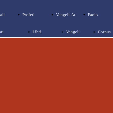
ali
Profeti
Vangeli-At
Paolo
bri
Libri
Vangeli
Corpus
pienziali
profetici
e Atti
paolino