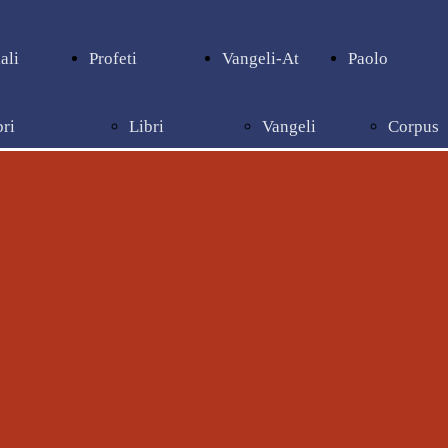
ali
Profeti
Vangeli-At
Paolo
bri
Libri
Vangeli
Corpus
pienziali
profetici
e Atti
paolino