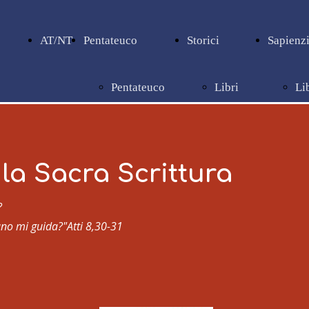
AT/NT
Pentateuco
Storici
Sapienzi
Pentateuco
Libri
Li
storici
sa
la Sacra Scrittura
?
uno mi guida?"
Atti 8,30-31