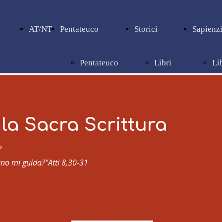
AT/NT
Pentateuco
Storici
Sapienzi
Pentateuco
Libri
Li
storici
sa
la Sacra Scrittura
?
uno mi guida?"
Atti 8,30-31