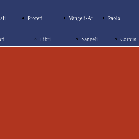
ali
Profeti
Vangeli-At
Paolo
bri
Libri
Vangeli
Corpus
pienziali
profetici
e Atti
paolino