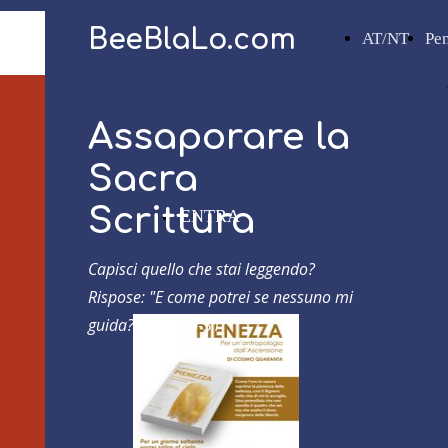
BeeBlaLo.com
AT/NT
Pe
Assaporare la
Sacra
Scrittura
ENTRA
Capisci quello che stai leggendo?
Rispose: "E come potrei se nessuno mi
guida?"
Atti 8,30-31