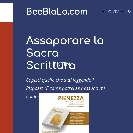
BeeBlaLo.com
AT/NT
Pe
Assaporare la
Sacra
Scrittura
ENTRA
Capisci quello che stai leggendo?
Rispose: "E come potrei se nessuno mi
guida?"
Atti 8,30-31