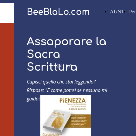
BeeBlaLo.com
AT/NT
Pe
Assaporare la
Sacra
Scrittura
ENTRA
Capisci quello che stai leggendo?
Rispose: "E come potrei se nessuno mi
guida?"
Atti 8,30-31